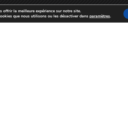
offrir la meilleure expérience sur notre site.
cookies que nous utilisons ou les désactiver dans
paramètres
.
Expert en Covering et Protection Carrosserie à Saint-Doulchard.
Adresse
Contact Email
1461 Route d'Orléans
contact@audexia-covering.fr
18230 Saint-Doulchard