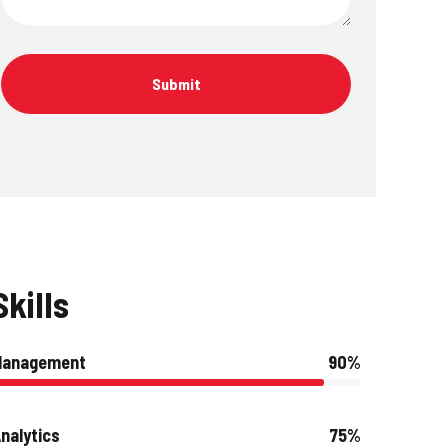
Skills
Management
90%
nalytics
75%