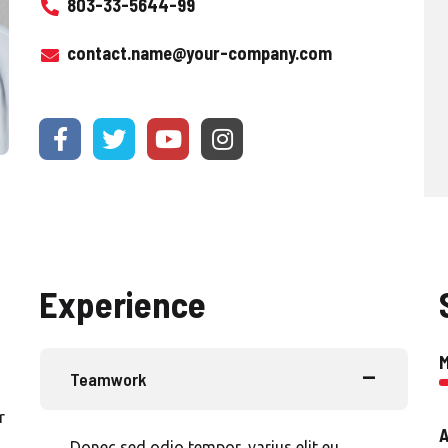
803-33-5644-99
contact.name@your-company.com
Experience
Teamwork
r
A
Donec sed odio tempor, varius elit eu,